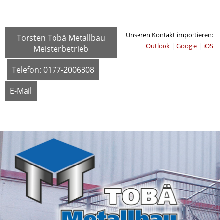
Unseren Kontakt importieren:
Torsten Tobä Metallbau
Outlook
|
Google
|
iOS
Meisterbetrieb
Telefon: 0177-2006808
E-Mail