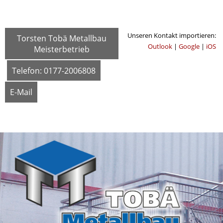
Unseren Kontakt importieren:
Torsten Tobä Metallbau
Outlook
|
Google
|
iOS
Meisterbetrieb
Telefon: 0177-2006808
E-Mail